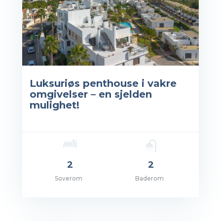
Luksuriøs penthouse i vakre
omgivelser – en sjelden
mulighet!
2
2
Soverom
Baderom
s: EUR 780,000