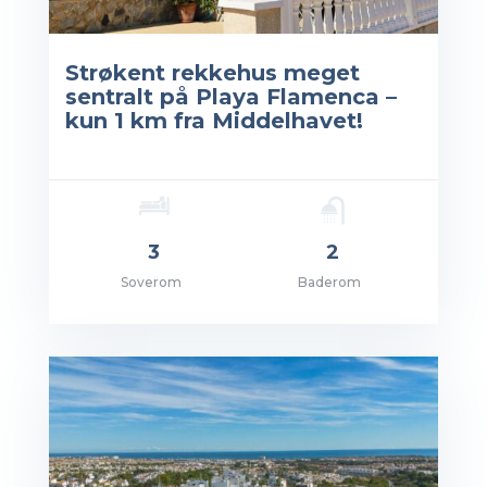
Strøkent rekkehus meget
sentralt på Playa Flamenca –
kun 1 km fra Middelhavet!
3
2
Soverom
Baderom
s: EUR 278,000